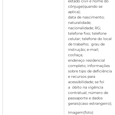
estado civil e nome do
cônjuge(quando se
aplica);
data de nascimento;
naturalidade;
nacionalidade; RG;
telefone fixo; telefone
celular; telefone do local
de trabalho;
grau de
instrução; e-mail;
cor/raça;
endereço residencial
completo; informações
sobre tipo de deficiência
e recursos para
acessibilidade; se foi
a
óbito na vigência
contratual; número de
passaporte e dados
gerais(caso estrangeiro);
Imagem(foto)