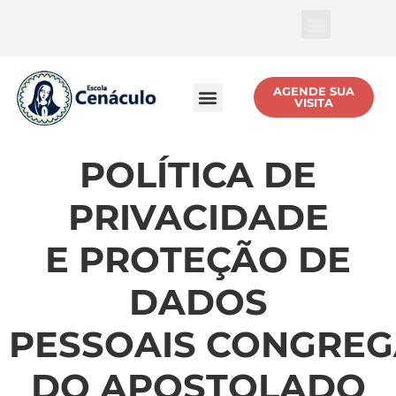
AGENDE SUA
NÍVEIS DE ENSINO
MATERIAL ESCOLAR 2026
POLÍTICA DE PRIVACIDADE
VISITA
POLÍTICA DE
PRIVACIDADE
E PROTEÇÃO DE
DADOS
PESSOAIS CONGRE
DO APOSTOLADO