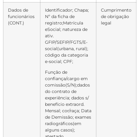
Dados de
Identificador; Chapa;
Cumprimento
funcionários
Nº da ficha de
de obrigação
(CONT.)
registro;Matrícula
legal
eSocial; natureza de
ativ.
GFIP/SEFIP/FGTS/E-
social(urbana, rural);
código da categoria
e-social; CPF;
Função de
confiança/cargo em
comissão(S/N);dados
do contrato de
experiência; dados s/
benefício extraord.
Mensal;
cor/raça;
Data
de Demissão; exames
radiográficos(em
alguns casos);
atestado